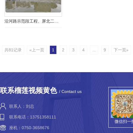
沿河路示范段工程、屏北二路综合改造岸线提升工程
共81记录
«上一页
1
2
3
4
...
9
下一页»
联系榴莲视频黄色
/ Contact us
联系人：刘总
联系电话：13751358111
微信扫一
座机：0750-3658676