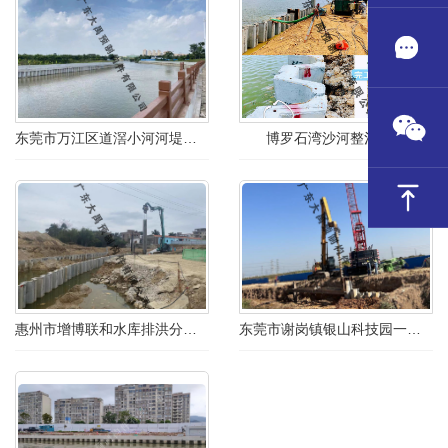
东莞市万江区道滘小河河堤至流涌尾、大汾段甩项工程
博罗石湾沙河整治项目
惠州市增博联和水库排洪分水闸重建工程
东莞市谢岗镇银山科技园一期、二期道路及东部园区一期道路工程